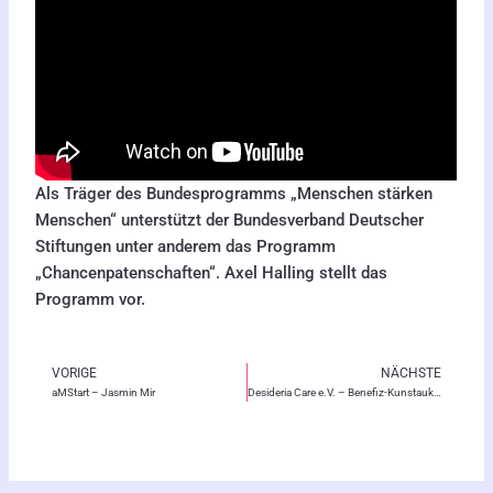
Als Träger des Bundesprogramms „Menschen stärken
Menschen“ unterstützt der Bundesverband Deutscher
Stiftungen unter anderem das Programm
„Chancenpatenschaften“. Axel Halling stellt das
Programm vor.
VORIGE
NÄCHSTE
Zurück
Nä
aMStart – Jasmin Mir
Desideria Care e.V. – Benefiz-Kunstauktion