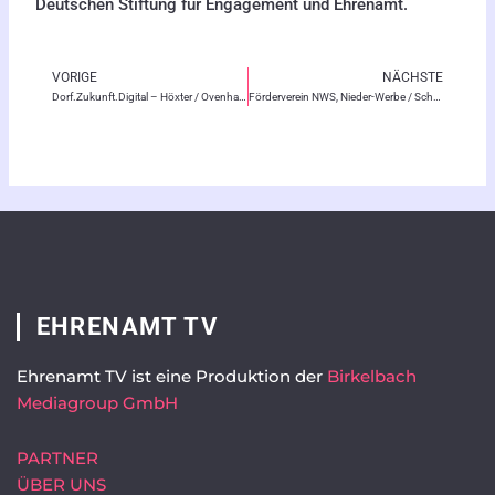
Deutschen Stiftung für Engagement und Ehrenamt.
VORIGE
NÄCHSTE
Zurück
Nä
Dorf.Zukunft.Digital – Höxter / Ovenhausen / Bökendorf
Förderverein NWS, Nieder-Werbe / Scheid
EHRENAMT TV
Ehrenamt TV ist eine Produktion der
Birkelbach
Mediagroup GmbH
PARTNER
ÜBER UNS