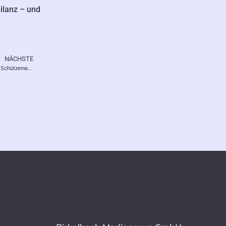
ilanz – und
NÄCHSTE
Nächster
Bundesprinzessin 2025/2026 – Ehrenamt im Schützenwesen