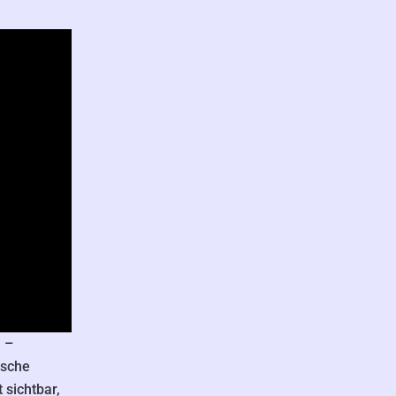
n –
tsche
sichtbar,