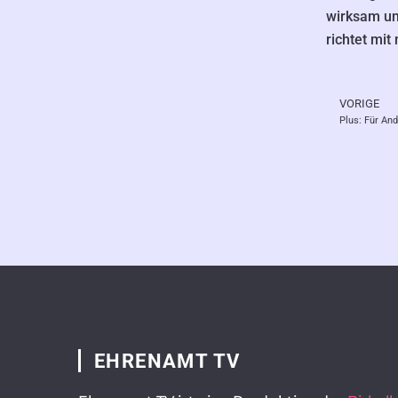
wirksam un
richtet mit
VORIGE
Zurüc
EHRENAMT TV