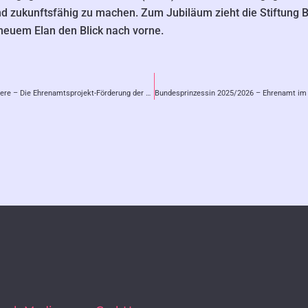
d zukunftsfähig zu machen. Zum Jubiläum zieht die Stiftung B
 neuem Elan den Blick nach vorne.
k
Plus: Für Andere – Die Ehrenamtsprojekt-Förderung der Creditplus Bank